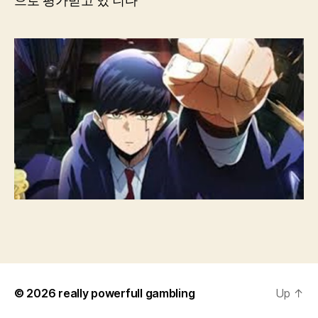
으로 평가받고 있 니다
© 2026
really powerfull gambling
Up
↑