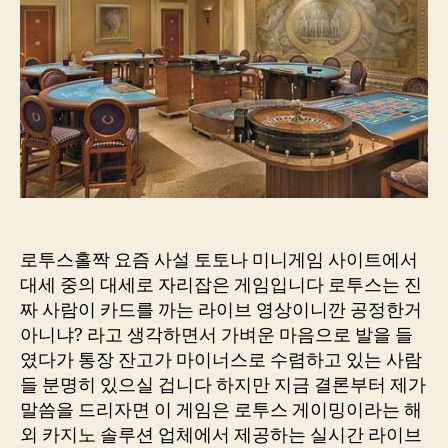
로투스홀짝 요즘 사설 토토나 미니게임 사이트에서
대세 중의 대세로 자리잡은 게임입니다 로투스는 진
짜 사람이 카드를 까는 라이브 영상이니깐 공정한거
아니냐? 라고 생각하면서 가벼운 마음으로 발을 들
였다가 통장 잔고가 마이너스로 수렴하고 있는 사람
들 분명히 있으실 겁니다 하지만 지금 결론부터 제가
말씀을 드리자면 이 게임은 로투스 게이밍이라는 해
외 카지노 솔루션 업체에서 제공하는 실시간 라이브