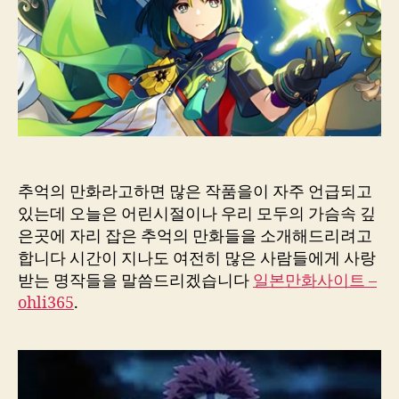
추억의 만화라고하면 많은 작품을이 자주 언급되고
있는데 오늘은 어린시절이나 우리 모두의 가슴속 깊
은곳에 자리 잡은 추억의 만화들을 소개해드리려고
합니다 시간이 지나도 여전히 많은 사람들에게 사랑
받는 명작들을 말씀드리겠습니다
일본만화사이트 –
ohli365
.