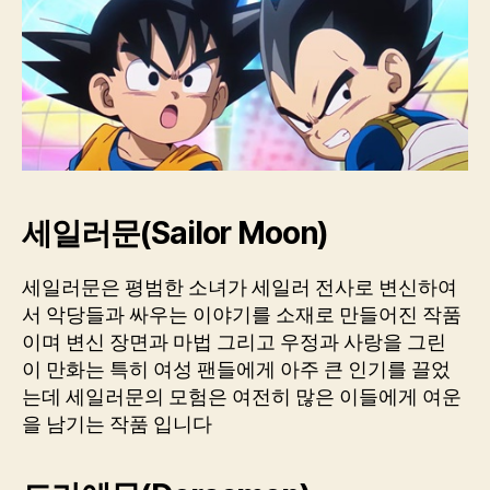
세일러문(Sailor Moon)
세일러문은 평범한 소녀가 세일러 전사로 변신하여
서 악당들과 싸우는 이야기를 소재로 만들어진 작품
이며 변신 장면과 마법 그리고 우정과 사랑을 그린
이 만화는 특히 여성 팬들에게 아주 큰 인기를 끌었
는데 세일러문의 모험은 여전히 많은 이들에게 여운
을 남기는 작품 입니다