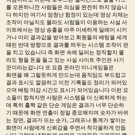
를 오픈하니깐 사람들은 의심을 완전히 하지 않습니
다 하지만 여기서 엄청난 함정이 있는데 영상 자체는
조작이 아닐지도 몰라도 사람들이 이용하는 사설 사
이트에서는 영상 송출을 아주 미세하게 딜레이 시키
거나 미리 결과값을 받아보고 회원들의 배팅을 세게
떄린 반대 방향으로 결과를 띄우는 시스템 조작이 판
을 치고 있습니다 즉 화면 속에 딜러는 정직할지 몰
라도 형들 돈을 들고 있는 사설 사이트 주인은 사기
꾼이라는겁니다 또 요즘 온라인 미니게임들은
화면을 꽤 그럴듯하게 만드는데 움직임도 부드럽고
결과 표시도 깔끔하고 이전 기록들도 정리가 되어있
으며 배팅 마감 시간도 표시가 되어있습니다 이런 요
소들이 합쳐지면 사람은 시스템을 더 신뢰하게 하는
데 특히 홀짝 같은 단순 게임은 결과가 너무 단순하
기 때문에 화면 연출이 정말 중요해지며 숫자가 바뀌
는 장면, 결과가 뜨는 순가, 그래프나 통계가 쌓이는
화면이 사람에게 신뢰감을 주면서 착각을하게 만듭