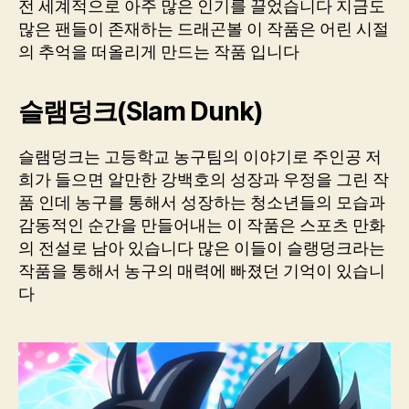
전 세계적으로 아주 많은 인기를 끌었습니다 지금도
많은 팬들이 존재하는 드래곤볼 이 작품은 어린 시절
의 추억을 떠올리게 만드는 작품 입니다
슬램덩크(Slam Dunk)
슬램덩크는 고등학교 농구팀의 이야기로 주인공 저
희가 들으면 알만한 강백호의 성장과 우정을 그린 작
품 인데 농구를 통해서 성장하는 청소년들의 모습과
감동적인 순간을 만들어내는 이 작품은 스포츠 만화
의 전설로 남아 있습니다 많은 이들이 슬랭덩크라는
작품을 통해서 농구의 매력에 빠졌던 기억이 있습니
다