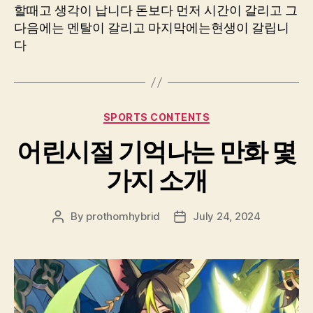
할때고 생각이 납니다 돈보다 먼저 시간이 갈리고 그
다음에는 멘탈이 갈리고 마지막에는현생이 갈립니
다
Categories
SPORTS CONTENTS
어린시절 기억나는 만화 몇
가지 소개
By
prothomhybrid
July 24, 2024
Post
Post
author
date